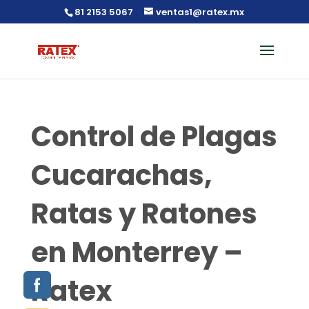
81 2153 5067
ventas1@ratex.mx
Control de Plagas
Cucarachas,
Ratas y Ratones
en Monterrey –
Ratex