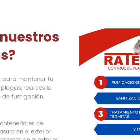
 nuestros
os?
 para mantener tu
plagas, realices lo
o de fumigación.
ontenedores de
asura en el exterior
ascotas en el exterior