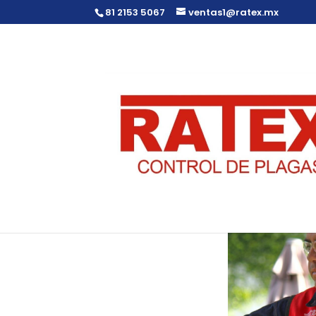
81 2153 5067
ventas1@ratex.mx