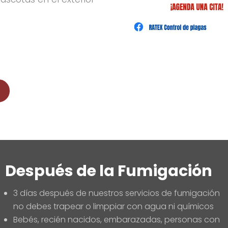
Después de la Fumigación
3 días después de nuestros servicios de fumigación
no debes trapear o limppiar con agua ni químicos
Bebés, recién nacidos, embarazadas, personas con